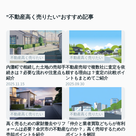
”不動産高く売りたい”おすすめ記事
不動産高く売りたい
不動産高く売りたい
内灘町で相続した土地の売却手
不動産売却で複数社に査定を依
続きは？必要な流れや注意点も
頼する理由は？査定の比較ポイ
紹介
ントもまとめてご紹介
2025.11.15
2025.09.30
不動産高く売りたい
不動産高く売りたい
高く売るための家財撤去やリフ
「仲介と業者買取どちらが有利
ォームは必要？金沢市の不動産
なのか？」高く売却するための
売却ポイントを紹介
ポイントを解説