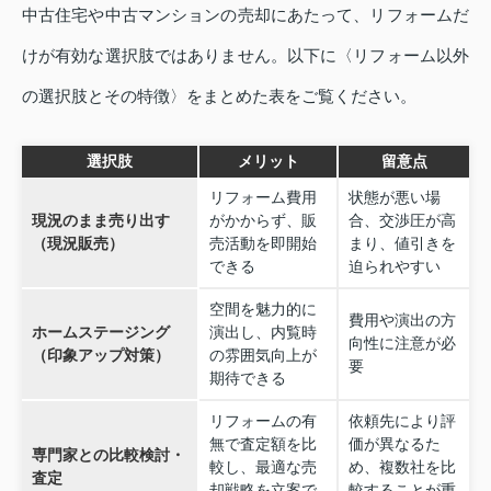
中古住宅や中古マンションの売却にあたって、リフォームだ
けが有効な選択肢ではありません。以下に〈リフォーム以外
の選択肢とその特徴〉をまとめた表をご覧ください。
選択肢
メリット
留意点
リフォーム費用
状態が悪い場
現況のまま売り出す
がかからず、販
合、交渉圧が高
（現況販売）
売活動を即開始
まり、値引きを
できる
迫られやすい
空間を魅力的に
費用や演出の方
ホームステージング
演出し、内覧時
向性に注意が必
（印象アップ対策）
の雰囲気向上が
要
期待できる
リフォームの有
依頼先により評
無で査定額を比
価が異なるた
専門家との比較検討・
較し、最適な売
め、複数社を比
査定
却戦略を立案で
較することが重