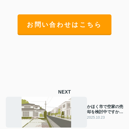
お問い合わせはこちら
NEXT
かほく市で空家の売
却を検討中ですか？
流れや手順をわかり
2025.10.23
やすく解説