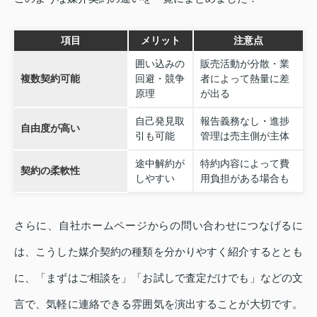
項目
メリット
注意点
囲い込みの
販売活動が分散・業
複数契約可能
回避・競争
者によって熱量に差
原理
が出る
自己発見取
報告義務なし・進捗
自由度が高い
引も可能
管理は売主側が主体
途中解約が
特約内容によって費
契約の柔軟性
しやすい
用負担がある場合も
さらに、自社ホームページからの問い合わせにつなげるに
は、こうした媒介契約の種類を分かりやすく紹介するととも
に、「まずはご相談を」「お試しで査定だけでも」などの文
言で、気軽に連絡できる雰囲気を演出することが大切です。