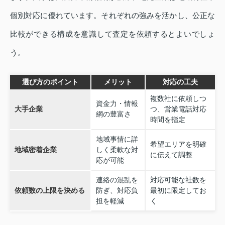
個別対応に優れています。それぞれの強みを活かし、公正な
比較ができる構成を意識して査定を依頼するとよいでしょ
う。
選び方のポイント
メリット
対応の工夫
複数社に依頼しつ
資金力・情報
大手企業
つ、営業電話対応
網の豊富さ
時間を指定
地域事情に詳
希望エリアを明確
地域密着企業
しく柔軟な対
に伝えて調整
応が可能
連絡の混乱を
対応可能な社数を
依頼数の上限を決める
防ぎ、対応負
最初に限定してお
担を軽減
く