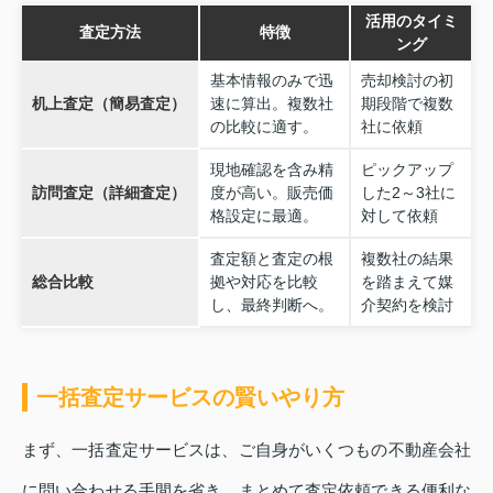
活用のタイミ
査定方法
特徴
ング
基本情報のみで迅
売却検討の初
机上査定（簡易査定）
速に算出。複数社
期段階で複数
の比較に適す。
社に依頼
現地確認を含み精
ピックアップ
訪問査定（詳細査定）
度が高い。販売価
した2～3社に
格設定に最適。
対して依頼
査定額と査定の根
複数社の結果
総合比較
拠や対応を比較
を踏まえて媒
し、最終判断へ。
介契約を検討
一括査定サービスの賢いやり方
まず、一括査定サービスは、ご自身がいくつもの不動産会社
に問い合わせる手間を省き、まとめて査定依頼できる便利な