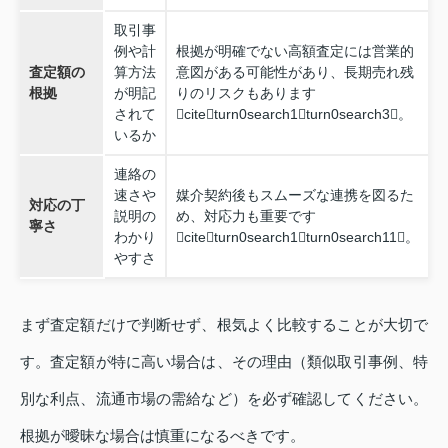
取引事
例や計
根拠が明確でない高額査定には営業的
査定額の
算方法
意図がある可能性があり、長期売れ残
根拠
が明記
りのリスクもあります
されて
citeturn0search1turn0search3。
いるか
連絡の
速さや
媒介契約後もスムーズな連携を図るた
対応の丁
説明の
め、対応力も重要です
寧さ
わかり
citeturn0search1turn0search11。
やすさ
まず査定額だけで判断せず、根気よく比較することが大切で
す。査定額が特に高い場合は、その理由（類似取引事例、特
別な利点、流通市場の需給など）を必ず確認してください。
根拠が曖昧な場合は慎重になるべきです。