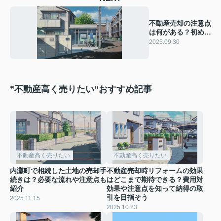
不動産売却の注意点
は何がある？初めて
の手続きで知ってお
2025.09.30
きたいこと
”不動産高く売りたい”おすすめ記事
不動産高く売りたい
不動産高く売りたい
内灘町で相続した土地の売却手
不動産売却時リフォームの効果
続きは？必要な流れや注意点も
はどこまで期待できる？費用対
紹介
効果や注意点を知って納得の取
引を目指そう
2025.11.15
2025.10.23