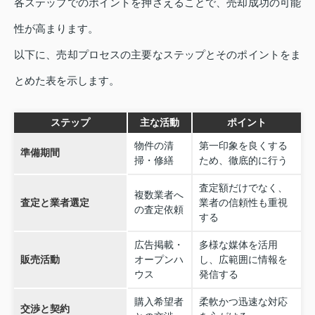
各ステップでのポイントを押さえることで、売却成功の可能
性が高まります。
以下に、売却プロセスの主要なステップとそのポイントをま
とめた表を示します。
ステップ
主な活動
ポイント
物件の清
第一印象を良くする
準備期間
掃・修繕
ため、徹底的に行う
査定額だけでなく、
複数業者へ
査定と業者選定
業者の信頼性も重視
の査定依頼
する
広告掲載・
多様な媒体を活用
販売活動
オープンハ
し、広範囲に情報を
ウス
発信する
購入希望者
柔軟かつ迅速な対応
交渉と契約