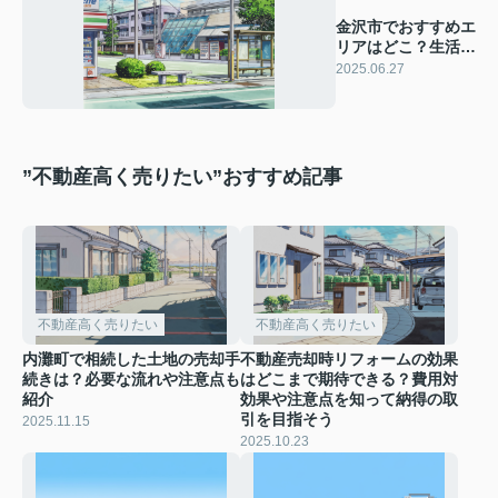
金沢市でおすすめエ
リアはどこ？生活に
便利なおすすめスポ
2025.06.27
ットも紹介
”不動産高く売りたい”おすすめ記事
不動産高く売りたい
不動産高く売りたい
内灘町で相続した土地の売却手
不動産売却時リフォームの効果
続きは？必要な流れや注意点も
はどこまで期待できる？費用対
紹介
効果や注意点を知って納得の取
引を目指そう
2025.11.15
2025.10.23