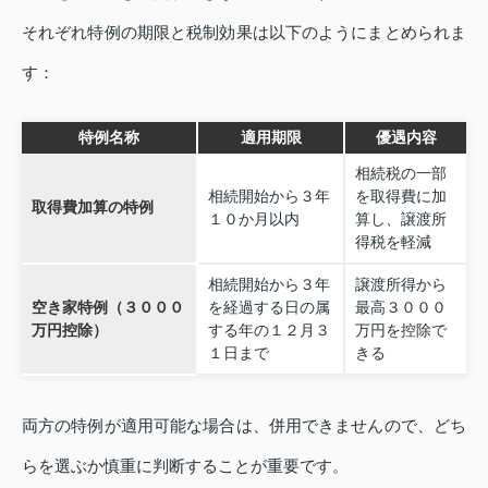
それぞれ特例の期限と税制効果は以下のようにまとめられま
す：
特例名称
適用期限
優遇内容
相続税の一部
相続開始から３年
を取得費に加
取得費加算の特例
１０か月以内
算し、譲渡所
得税を軽減
相続開始から３年
譲渡所得から
空き家特例（３０００
を経過する日の属
最高３０００
万円控除）
する年の１２月３
万円を控除で
１日まで
きる
両方の特例が適用可能な場合は、併用できませんので、どち
らを選ぶか慎重に判断することが重要です。