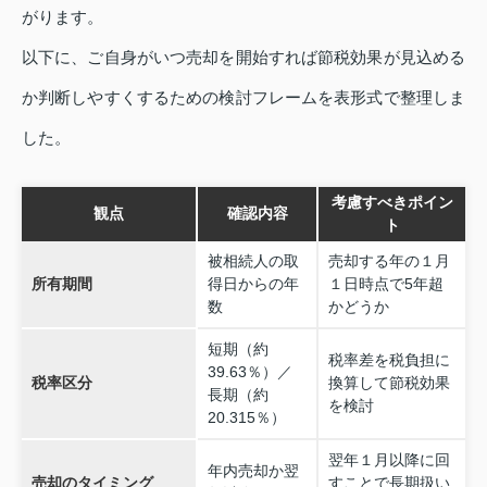
がります。
以下に、ご自身がいつ売却を開始すれば節税効果が見込める
か判断しやすくするための検討フレームを表形式で整理しま
した。
考慮すべきポイン
観点
確認内容
ト
被相続人の取
売却する年の１月
所有期間
得日からの年
１日時点で5年超
数
かどうか
短期（約
税率差を税負担に
39.63％）／
税率区分
換算して節税効果
長期（約
を検討
20.315％）
翌年１月以降に回
年内売却か翌
売却のタイミング
すことで長期扱い