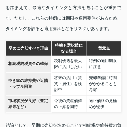
を踏まえて、最適なタイミングと方法を選ぶことが重要で
す。ただし、これらの特例には期限や適用要件があるため、
タイミングを誤ると適用漏れとなるリスクがあります。
待機も選択肢に
早めに売却すべき理由
留意点
なる場合
税制優遇を最大
特例の適用期限
相続税納税資金の確保
限に活用したい
に注意
将来の活用（賃
売却準備に時間
空き家の維持費や近隣
貸・居住）を検
がかかることも
トラブル回避
討中
考慮
市場状況が良好（査定
今後の資産価値
適正価格の見極
結果など）
の上昇を期待
めが必要
結論として、早期に売却を進めることで相続税や維持費の負