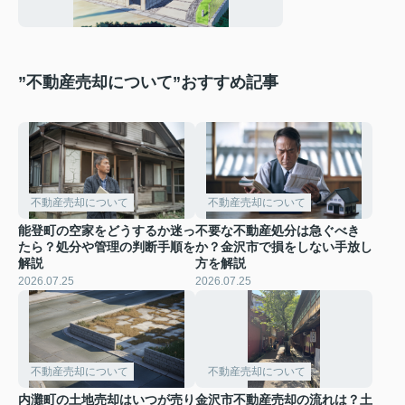
点も解説
”不動産売却について”おすすめ記事
不動産売却について
不動産売却について
能登町の空家をどうするか迷っ
不要な不動産処分は急ぐべき
たら？処分や管理の判断手順を
か？金沢市で損をしない手放し
解説
方を解説
2026.07.25
2026.07.25
不動産売却について
不動産売却について
内灘町の土地売却はいつが売り
金沢市不動産売却の流れは？土