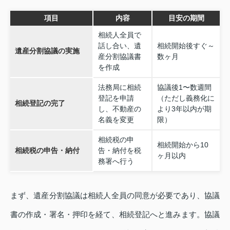
項目
内容
目安の期間
相続人全員で
話し合い、遺
相続開始後すぐ～
遺産分割協議の実施
産分割協議書
数ヶ月
を作成
法務局に相続
協議後1〜数週間
登記を申請
（ただし義務化に
相続登記の完了
し、不動産の
より3年以内が期
名義を変更
限）
相続税の申
相続開始から10
相続税の申告・納付
告・納付を税
ヶ月以内
務署へ行う
まず、遺産分割協議は相続人全員の同意が必要であり、協議
書の作成・署名・押印を経て、相続登記へと進みます。協議