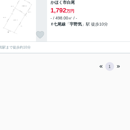
かほく市白尾
1,792
万円
- / 498.00㎡ / -
七尾線
「
宇野気
」駅 徒歩10分
気駅まで徒歩約10分
1