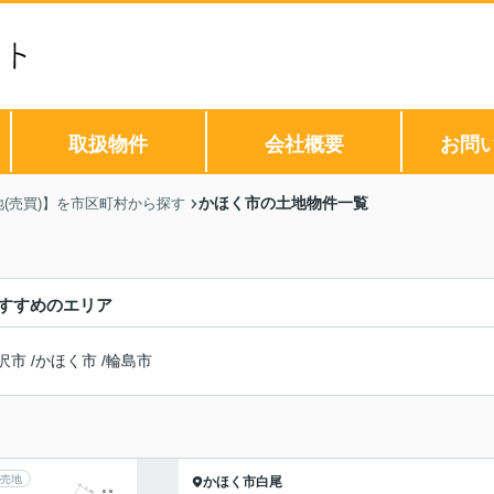
取扱物件
会社概要
お問
かほく市の土地物件一覧
地(売買)】を市区町村から探す
すすめのエリア
沢市
/
かほく市
/
輪島市
売地
かほく市
白尾