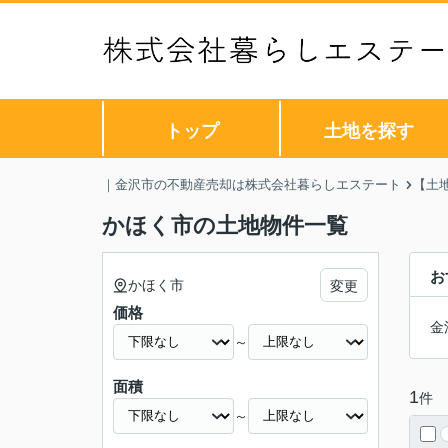
トップ
土地を探す
｜金沢市の不動産売却は株式会社暮らしエステート
【土
かほく市の土地物件一覧
お
かほく市
変更
価格
金
～
面積
1
件
～