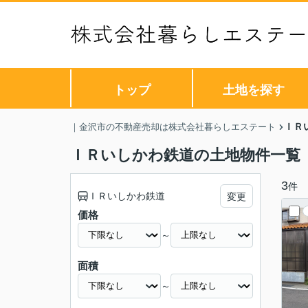
トップ
土地を探す
ＩＲ
｜金沢市の不動産売却は株式会社暮らしエステート
ＩＲいしかわ鉄道の土地物件一覧
3
件
ＩＲいしかわ鉄道
変更
価格
～
面積
～