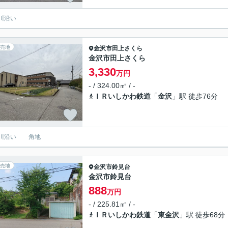
野川沿い
売地
金沢市
田上さくら
金沢市田上さくら
3,330
万円
- / 324.00㎡ / -
ＩＲいしかわ鉄道
「
金沢
」駅 徒歩76分
川沿い 角地
売地
金沢市
鈴見台
金沢市鈴見台
888
万円
- / 225.81㎡ / -
ＩＲいしかわ鉄道
「
東金沢
」駅 徒歩68分