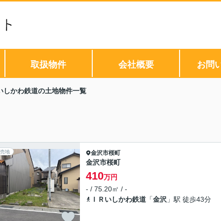
取扱物件
会社概要
お問
いしかわ鉄道の土地物件一覧
売地
金沢市
桜町
金沢市桜町
410
万円
- / 75.20㎡ / -
ＩＲいしかわ鉄道
「
金沢
」駅 徒歩43分