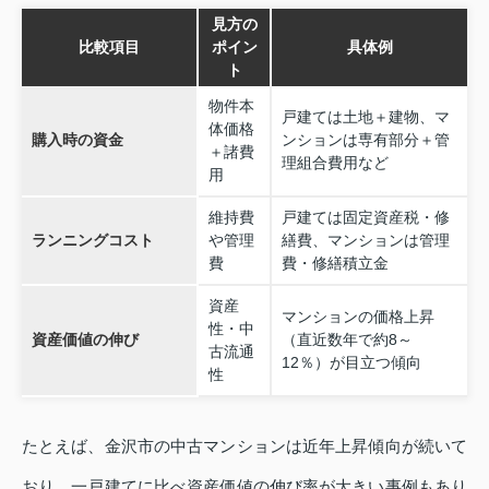
見方の
比較項目
ポイン
具体例
ト
物件本
戸建ては土地＋建物、マ
体価格
購入時の資金
ンションは専有部分＋管
＋諸費
理組合費用など
用
維持費
戸建ては固定資産税・修
ランニングコスト
や管理
繕費、マンションは管理
費
費・修繕積立金
資産
マンションの価格上昇
性・中
資産価値の伸び
（直近数年で約8～
古流通
12％）が目立つ傾向
性
たとえば、金沢市の中古マンションは近年上昇傾向が続いて
おり、一戸建てに比べ資産価値の伸び率が大きい事例もあり