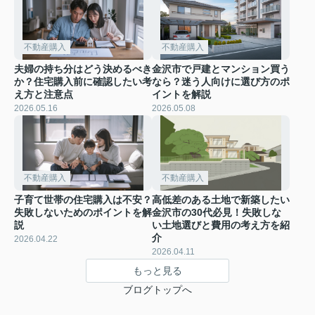
不動産購入
不動産購入
夫婦の持ち分はどう決めるべき
金沢市で戸建とマンション買う
か？住宅購入前に確認したい考
なら？迷う人向けに選び方のポ
え方と注意点
イントを解説
2026.05.16
2026.05.08
不動産購入
不動産購入
子育て世帯の住宅購入は不安？
高低差のある土地で新築したい
失敗しないためのポイントを解
金沢市の30代必見！失敗しな
説
い土地選びと費用の考え方を紹
介
2026.04.22
2026.04.11
もっと見る
ブログトップへ