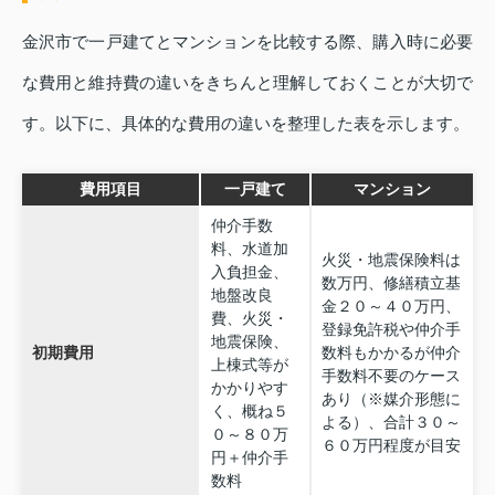
金沢市で一戸建てとマンションを比較する際、購入時に必要
な費用と維持費の違いをきちんと理解しておくことが大切で
す。以下に、具体的な費用の違いを整理した表を示します。
費用項目
一戸建て
マンション
仲介手数
料、水道加
火災・地震保険料は
入負担金、
数万円、修繕積立基
地盤改良
金２０～４０万円、
費、火災・
登録免許税や仲介手
地震保険、
初期費用
数料もかかるが仲介
上棟式等が
手数料不要のケース
かかりやす
あり（※媒介形態に
く、概ね５
よる）、合計３０～
０～８０万
６０万円程度が目安
円＋仲介手
数料