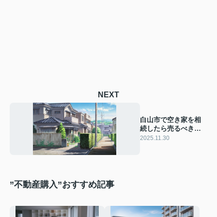
NEXT
白山市で空き家を相
続したら売るべき理
由は？手続きや準備
2025.11.30
の流れをまとめて紹
介
”不動産購入”おすすめ記事