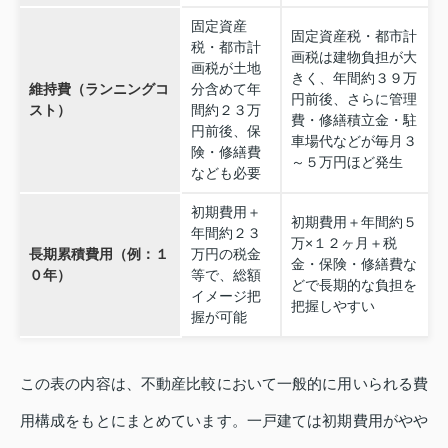
固定資産
固定資産税・都市計
税・都市計
画税は建物負担が大
画税が土地
きく、年間約３９万
維持費（ランニングコ
分含めて年
円前後、さらに管理
スト）
間約２３万
費・修繕積立金・駐
円前後、保
車場代などが毎月３
険・修繕費
～５万円ほど発生
なども必要
初期費用＋
初期費用＋年間約５
年間約２３
万×１２ヶ月＋税
長期累積費用（例：１
万円の税金
金・保険・修繕費な
０年）
等で、総額
どで長期的な負担を
イメージ把
把握しやすい
握が可能
この表の内容は、不動産比較において一般的に用いられる費
用構成をもとにまとめています。一戸建ては初期費用がやや