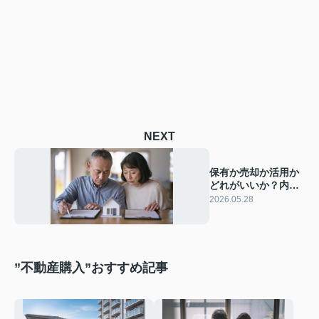
NEXT
保有か売却か活用か
どれがいいか？内灘
町の相続不動産の最
2026.05.28
適な選び方を解説
”不動産購入”おすすめ記事