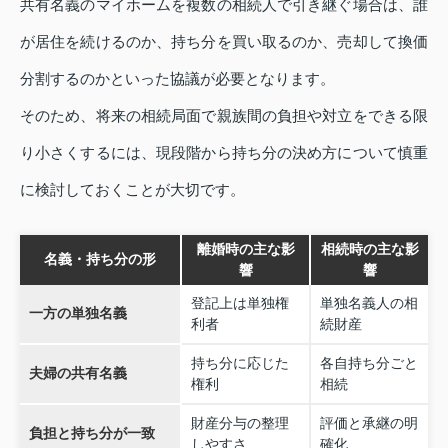
共有名義のマイホームを複数の相続人で引き継ぐ場合は、誰
が居住を続けるのか、持ち分を買い取るのか、売却して換価
分割するのかといった協議が必要となります。
そのため、将来の相続局面で親族間の負担や対立をできる限
り小さくするには、現段階から持ち分の決め方について慎重
に検討しておくことが大切です。
離婚時の主な影
相続時の主な影
名義・持ち分の形
響
響
登記上は単独権
単独名義人の相
一方の単独名義
利者
続財産
持ち分に応じた
各自持ち分ごと
夫婦の共有名義
権利
相続
財産分与の整理
評価と承継の明
負担と持ち分が一致
しやすさ
確化