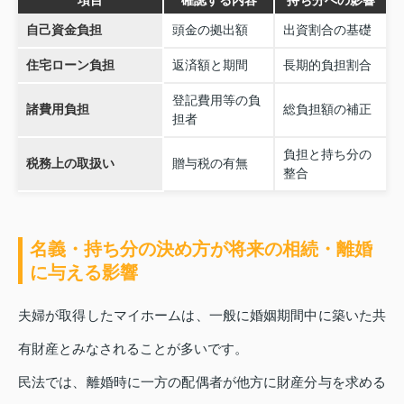
項目
確認する内容
持ち分への影響
自己資金負担
頭金の拠出額
出資割合の基礎
住宅ローン負担
返済額と期間
長期的負担割合
登記費用等の負
諸費用負担
総負担額の補正
担者
負担と持ち分の
税務上の取扱い
贈与税の有無
整合
名義・持ち分の決め方が将来の相続・離婚
に与える影響
夫婦が取得したマイホームは、一般に婚姻期間中に築いた共
有財産とみなされることが多いです。
民法では、離婚時に一方の配偶者が他方に財産分与を求める