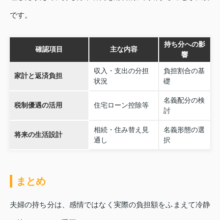
です。
持ち分への影
確認項目
主な内容
響
収入・支出の分担
負担割合の基
家計と返済負担
状況
礎
名義配分の検
税制優遇の活用
住宅ローン控除等
討
相続・住み替え見
名義形態の選
将来の生活設計
通し
択
まとめ
夫婦の持ち分は、感情ではなく実際の負担額をふまえて冷静