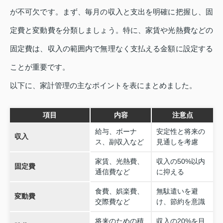
が不可欠です。まず、毎月の収入と支出を明確に把握し、固
定費と変動費を分類しましょう。特に、家賃や光熱費などの
固定費は、収入の範囲内で無理なく支払える金額に設定する
ことが重要です。
以下に、家計管理の主なポイントを表にまとめました。
項目
内容
注意点
給与、ボーナ
安定性と将来の
収入
ス、副収入など
見通しを考慮
家賃、光熱費、
収入の50%以内
固定費
通信費など
に抑える
食費、娯楽費、
無駄遣いを避
変動費
交際費など
け、節約を意識
将来のための積
収入の20%を目