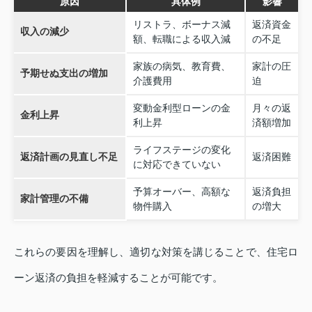
原因
具体例
影響
リストラ、ボーナス減
返済資金
収入の減少
額、転職による収入減
の不足
家族の病気、教育費、
家計の圧
予期せぬ支出の増加
介護費用
迫
変動金利型ローンの金
月々の返
金利上昇
利上昇
済額増加
ライフステージの変化
返済計画の見直し不足
返済困難
に対応できていない
予算オーバー、高額な
返済負担
家計管理の不備
物件購入
の増大
これらの要因を理解し、適切な対策を講じることで、住宅ロ
ーン返済の負担を軽減することが可能です。