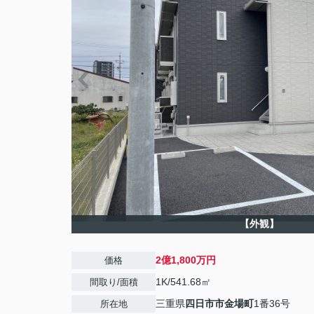
【外観】
2億1,800万円
価格
1K/541.68㎡
間取り/面積
三重県
四日市市
金場町
1番36号
所在地