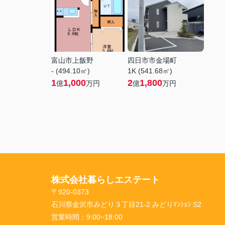
富山市上飯野
四日市市金場町
- (494.10㎡)
1K (541.68㎡)
1
1,000
2
1,800
億
万円
億
万円
株式会社暮らしエステート
〒920-0373
石川県金沢市みどり３丁目21-2 みどりﾏﾝｼｮﾝ S2
営業時間：
9:00~18:00