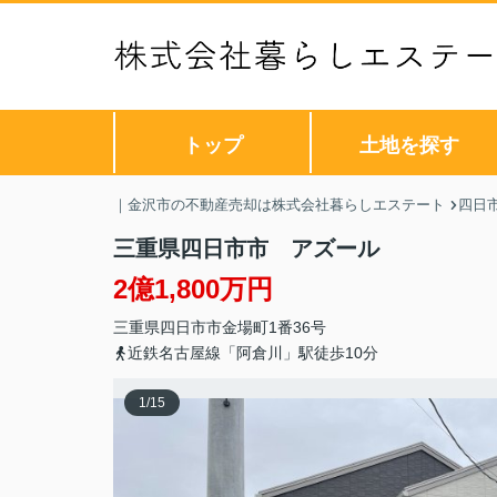
トップ
土地を探す
｜金沢市の不動産売却は株式会社暮らしエステート
四日
三重県四日市市 アズール
2億1,800万円
三重県
四日市市
金場町
1番36号
近鉄名古屋線「阿倉川」駅徒歩10分
1
/
15