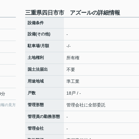
三重県四日市市 アズールの詳細情報
設備条件
設備(その他)
-
駐車場/月額
-/-
土地権利
所有権
国土法届出
不要
用途地域
準工業
戸数
18戸 / -
0分
管理形態
管理会社に全部委託
情報の見方
管理員の勤務形態
-
管理会社
-