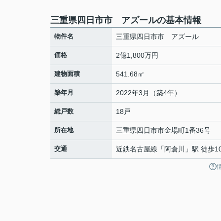
三重県四日市市 アズールの基本情報
物件名
三重県四日市市 アズール
価格
2億1,800万円
建物面積
541.68㎡
築年月
2022年3月（築4年）
総戸数
18戸
所在地
三重県
四日市市
金場町
1番36号
交通
近鉄名古屋線
「
阿倉川
」駅 徒歩1