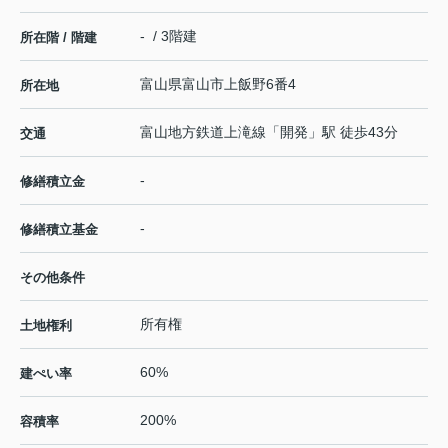
- / 3階建
所在階 / 階建
富山県
富山市
上飯野
6番4
所在地
富山地方鉄道上滝線
「
開発
」駅 徒歩43分
交通
-
修繕積立金
-
修繕積立基金
その他条件
所有権
土地権利
60%
建ぺい率
200%
容積率