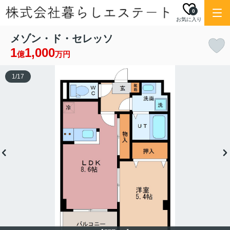
0
お気に入り
メゾン・ド・セレッソ
1
1,000
億
万円
1
/
17