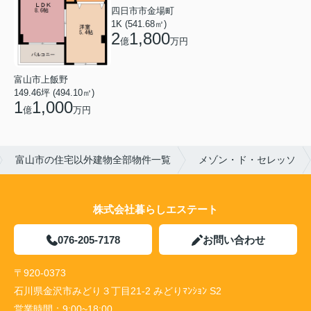
四日市市金場町
1K (541.68㎡)
2
1,800
億
万円
富山市上飯野
149.46坪 (494.10㎡)
1
1,000
億
万円
富山市の住宅以外建物全部物件一覧
メゾン・ド・セレッソ
株式会社暮らしエステート
076-205-7178
お問い合わせ
〒920-0373
石川県金沢市みどり３丁目21-2 みどりﾏﾝｼｮﾝ S2
営業時間：
9:00~18:00