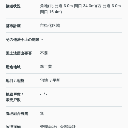
角地(北 公道 6.0m 間口 34.0m)(西 公道 6.0m
接道状況
間口 16.4m)
市街化区域
都市計画
-
その他法令上の制限
不要
国土法届出要否
準工業
用途地域
宅地 / 平坦
地目 / 地勢
- / -
棟総戸数 /
販売戸数
無
管理組合有無
管理会社に全部委託
管理形態