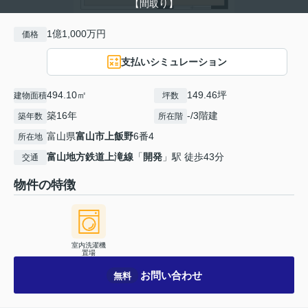
【間取り】
1億1,000万円
価格
支払いシミュレーション
494.10㎡
149.46坪
建物面積
坪数
築16年
-/3階建
築年数
所在階
富山県
富山市
上飯野
6番4
所在地
富山地方鉄道上滝線
「
開発
」駅 徒歩43分
交通
物件の特徴
室内洗濯機
置場
お問い合わせ
無料