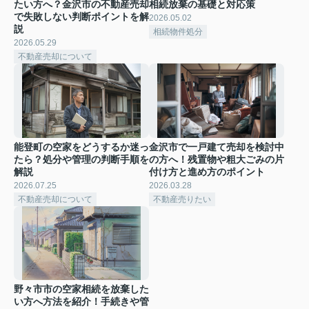
たい方へ？金沢市の不動産売却
相続放棄の基礎と対応策
で失敗しない判断ポイントを解
2026.05.02
説
相続物件処分
2026.05.29
不動産売却について
能登町の空家をどうするか迷っ
金沢市で一戸建て売却を検討中
たら？処分や管理の判断手順を
の方へ！残置物や粗大ごみの片
解説
付け方と進め方のポイント
2026.07.25
2026.03.28
不動産売却について
不動産売りたい
野々市市の空家相続を放棄した
い方へ方法を紹介！手続きや管