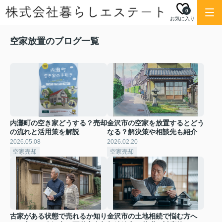
0
お気に入り
空家放置のブログ一覧
内灘町の空き家どうする？売却
金沢市の空家を放置するとどう
の流れと活用策を解説
なる？解決策や相談先も紹介
2026.05.08
2026.02.20
空家売却
空家売却
古家がある状態で売れるか知り
金沢市の土地相続で悩む方へ