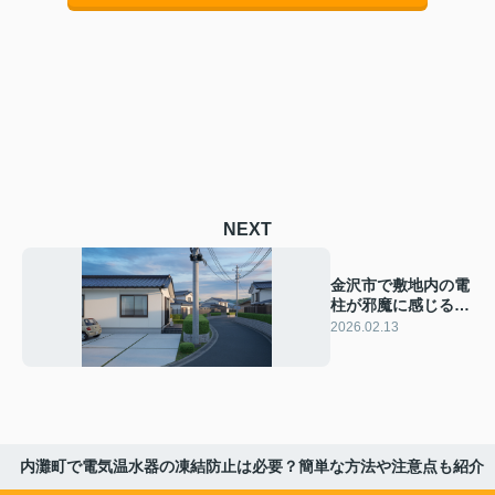
NEXT
金沢市で敷地内の電
柱が邪魔に感じる方
へ対策はあるのか知
2026.02.13
りたい方必見
内灘町で電気温水器の凍結防止は必要？簡単な方法や注意点も紹介