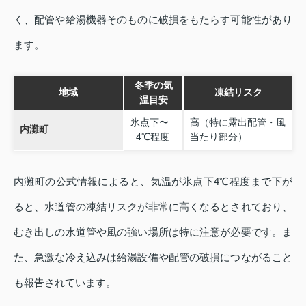
く、配管や給湯機器そのものに破損をもたらす可能性があり
ます。
冬季の気
地域
凍結リスク
温目安
氷点下〜
高（特に露出配管・風
内灘町
−4℃程度
当たり部分）
内灘町の公式情報によると、気温が氷点下4℃程度まで下が
ると、水道管の凍結リスクが非常に高くなるとされており、
むき出しの水道管や風の強い場所は特に注意が必要です。ま
た、急激な冷え込みは給湯設備や配管の破損につながること
も報告されています。