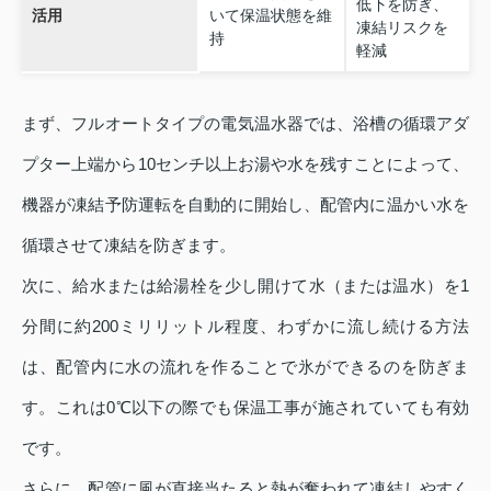
低下を防ぎ、
活用
いて保温状態を維
凍結リスクを
持
軽減
まず、フルオートタイプの電気温水器では、浴槽の循環アダ
プター上端から10センチ以上お湯や水を残すことによって、
機器が凍結予防運転を自動的に開始し、配管内に温かい水を
循環させて凍結を防ぎます。
次に、給水または給湯栓を少し開けて水（または温水）を1
分間に約200ミリリットル程度、わずかに流し続ける方法
は、配管内に水の流れを作ることで氷ができるのを防ぎま
す。これは0℃以下の際でも保温工事が施されていても有効
です。
さらに、配管に風が直接当たると熱が奪われて凍結しやすく