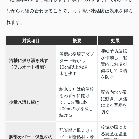
ながらも組み合わせることで、より高い凍結防止効果を得ら
れます。
対策項目
概要
効果
凍結予防運転
浴槽の循環アダプ
が作動し、配
浴槽に残り湯を残す
ター上端から
管内にお湯が
（フルオート機能）
10cm以上お湯・
循環して凍結
水を残す
を防ぐ
給水または給湯栓
配管内水が常
をわずかに開け
に動き、凍結
少量水流し続け
て、1分間に約
による閉塞を
200mlの水を流し
防ぐ
続ける
冷気や風によ
配管部に風よけカ
る急激な温度
脚部カバー・保温材の
バーや断熱材を巻