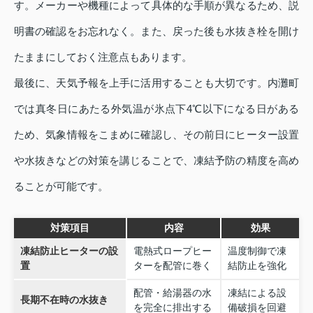
す。メーカーや機種によって具体的な手順が異なるため、説
明書の確認をお忘れなく。また、戻った後も水抜き栓を開け
たままにしておく注意点もあります。
最後に、天気予報を上手に活用することも大切です。内灘町
では真冬日にあたる外気温が氷点下4℃以下になる日がある
ため、気象情報をこまめに確認し、その前日にヒーター設置
や水抜きなどの対策を講じることで、凍結予防の精度を高め
ることが可能です。
対策項目
内容
効果
凍結防止ヒーターの設
電熱式ロープヒー
温度制御で凍
置
ターを配管に巻く
結防止を強化
配管・給湯器の水
凍結による設
長期不在時の水抜き
を完全に排出する
備破損を回避