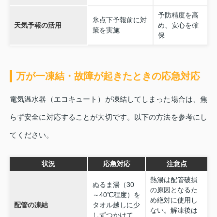
予防精度を高
氷点下予報前に対
天気予報の活用
め、安心を確
策を実施
保
万が一凍結・故障が起きたときの応急対応
電気温水器（エコキュート）が凍結してしまった場合は、焦
らず安全に対応することが大切です。以下の方法を参考にし
てください。
状況
応急対応
注意点
熱湯は配管破損
ぬるま湯（30
の原因となるた
～40℃程度）を
め絶対に使用し
配管の凍結
タオル越しに少
ない。解凍後は
しずつかけて