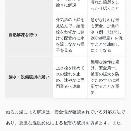
濡れた箇所をし
徐々に解凍
っかり拭くこと
外気温の上昇を
急がなければ最
見込んで、給湯
も安全。少量の
栓をわずかに開
水（例：1分間に
自然解凍を待つ
けて配管内に水
200ml程度）を流
を流しながら様
すことで凍結し
子を見る
にくくなる
無理な操作は避
止水栓を閉めて
け、安全第一。
水の流れを止
被害の拡大を防
漏水・設備破損の疑い
め、速やかに専
ぐためすぐに対
門業者へ連絡
応することが重
要
ぬるま湯による解凍は、安全性が確認されている対応方法で
あり、急激な温度変化による配管の破損を防ぎます。また、