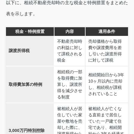
以下に、相続不動産売却時の主な税金と特例措置をまとめた
表を示します。
税金・特例措置
内容
適用条件
不動産売却時
売却価格から取得
の利益に対し
費や譲渡費用を差
譲渡所得税
て課税される
し引いた譲渡所得
税金
に対して課税
相続税の一部
相続開始日から3年
を取得費に加
10ヶ月以内に売却
取得費加算の特例
算し、譲渡所
し、相続税が課税
得を減少させ
されていること
る制度
被相続人が居
被相続人が亡くな
住していた家
る直前まで居住し
屋や敷地を売
ていた一戸建て住
却した際に、
宅であり、相続開
3,000万円特別控除
譲渡所得から
始から3年を経過す