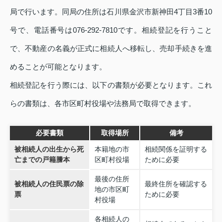
局で行います。同局の住所は石川県金沢市新神田4丁目3番10
号で、電話番号は076-292-7810です。相続登記を行うこと
で、不動産の名義が正式に相続人へ移転し、売却手続きを進
めることが可能となります。
相続登記を行う際には、以下の書類が必要となります。これ
らの書類は、各市区町村役場や法務局で取得できます。
必要書類
取得場所
備考
被相続人の出生から死
本籍地の市
相続関係を証明する
亡までの戸籍謄本
区町村役場
ために必要
最後の住所
被相続人の住民票の除
最終住所を確認する
地の市区町
票
ために必要
村役場
各相続人の