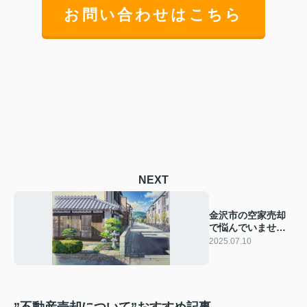
お問い合わせはこちら
NEXT
金沢市の空家売却
で悩んでいません
か？査定の重要性
2025.07.10
や手続きも紹介
”不動産売却について”おすすめ記事